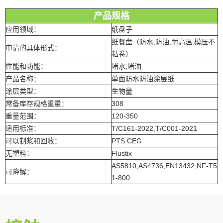
产品规格
应用领域：
纸盘子
纸餐盘（防水,防油,耐高温,模压不
申请的具体形式：
粘卷）
性能和功能：
堵水,堵油
产品名称：
单面防水防油涂层纸
涂层类型：
生物量
常备库存规格重量：
308
重量范围：
120-350
适用标准：
T/C161-2022,T/C001-2021
可以制浆和回收：
PTS CEG
无塑料：
Flustix
AS5810,AS4736,EN13432,NF-T5
可降解：
1-800