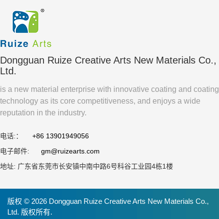
Dongguan Ruize Creative Arts New Materials Co.,
Ltd.
is a new material enterprise with innovative coating and coating
technology as its core competitiveness, and enjoys a wide
reputation in the industry.
电话:：
+86 13901949056
电子邮件:
gm@ruizearts.com
地址: 广东省东莞市长安镇中南中路6号科谷工业园4栋1楼
版权 © 2026 Dongguan Ruize Creative Arts New Materials Co.,
Ltd. 版权所有.